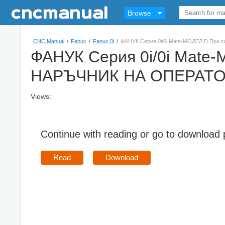
Browse
CNC Manual
/
Fanuc
/
Fanuc 0i
/
ФАНУК Серия 0i/0i Mate-МОДЕЛ D При
ФАНУК Серия 0i/0i Mate
НАРЪЧНИК НА ОПЕРАТОР
Views:
Continue with reading or go to download
Read
Download