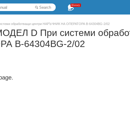
History
Search
 системи обработващи центри НАРЪЧНИК НА ОПЕРАТОРА B-64304BG-2/02
-МОДЕЛ D При системи обраб
А B-64304BG-2/02
 page.