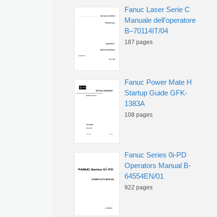
Fanuc Laser Serie C
Manuale dell’operatore
B–70114IT/04
187 pages
Fanuc Power Mate H
Startup Guide GFK-
1383A
108 pages
Fanuc Series 0i-PD
Operators Manual B-
64554EN/01
922 pages