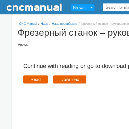
Browse
CNC Manual
/
Haas
/
Haas российские
/
Фрезерный станок – руководств
Фрезерный станок – руко
Views:
Continue with reading or go to download
Read
Download