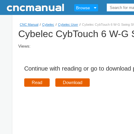
Browse
CNC Manual
/
Cybelec
/
Cybelec User
/
Cybelec CybTouch 6 W-G Swing S
Cybelec CybTouch 6 W-G 
Views:
Continue with reading or go to download
Read
Download