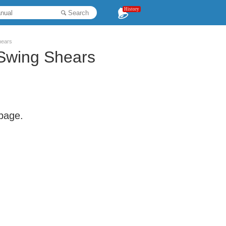
History
Search
hears
Swing Shears
 page.