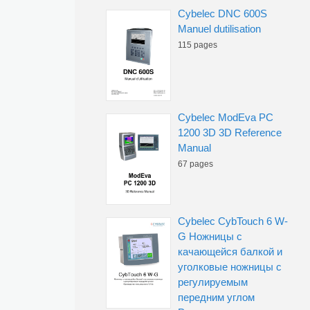
Cybelec DNC 600S
Manuel dutilisation
115 pages
Cybelec ModEva PC
1200 3D 3D Reference
Manual
67 pages
Cybelec CybTouch 6 W-
G Ножницы с
качающейся балкой и
уголковые ножницы с
регулируемым
передним углом