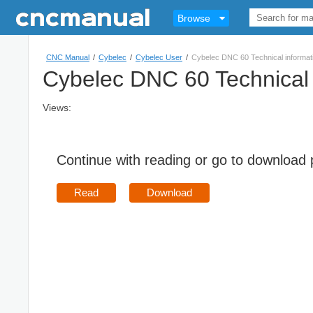
Browse
CNC Manual
/
Cybelec
/
Cybelec User
/
Cybelec DNC 60 Technical informat
Cybelec DNC 60 Technical 
Views:
Continue with reading or go to download
Read
Download