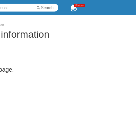
History
Search
ion
information
 page.