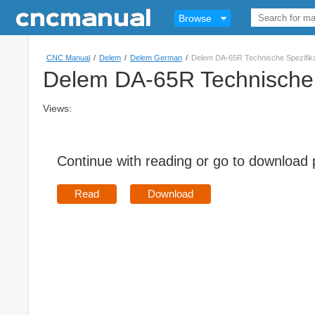
Browse
CNC Manual
/
Delem
/
Delem German
/
Delem DA-65R Technische Spezifika
Delem DA-65R Technische 
Views:
Continue with reading or go to download
Read
Download