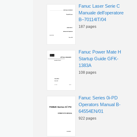
Fanuc Laser Serie C
Manuale dell’operatore
B–70114IT/04
187 pages
Fanuc Power Mate H
Startup Guide GFK-
1383A
108 pages
Fanuc Series 0i-PD
Operators Manual B-
64554EN/01
922 pages