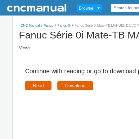
Browse
CNC Manual
/
Fanuc
/
Fanuc 0i
/
Fanuc Série 0i Mate-TB MANUEL DE L’
Fanuc Série 0i Mate-TB
Views:
Continue with reading or go to download
Read
Download