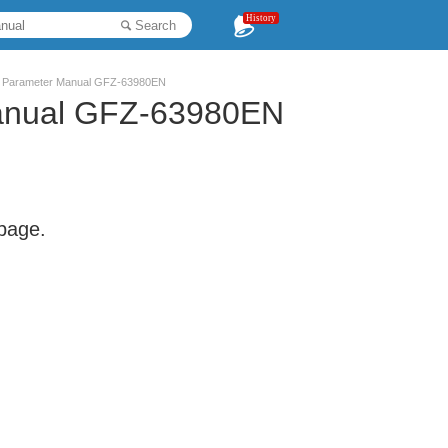
History
Search
B Parameter Manual GFZ-63980EN
anual GFZ-63980EN
 page.