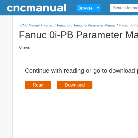
Browse
CNC Manual
/
Fanuc
/
Fanuc 0i
/
Fanuc 0i Parameter Manual
/
Fanuc 0i-P
Fanuc 0i-PB Parameter M
Views:
Continue with reading or go to download
Read
Download