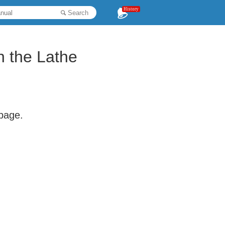
History
Search
 the Lathe
 page.