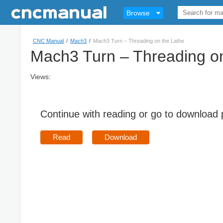
Browse
CNC Manual
/
Mach3
/
Mach3 Turn – Threading on the Lathe
Mach3 Turn – Threading on
Views:
Continue with reading or go to download
Read
Download