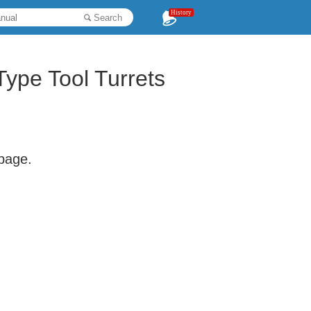
History
Search
ype Tool Turrets
 page.