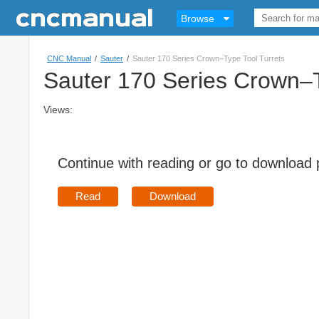
Browse
CNC Manual
/
Sauter
/
Sauter 170 Series Crown–Type Tool Turrets
Sauter 170 Series Crown–T
Views:
Continue with reading or go to download
Read
Download