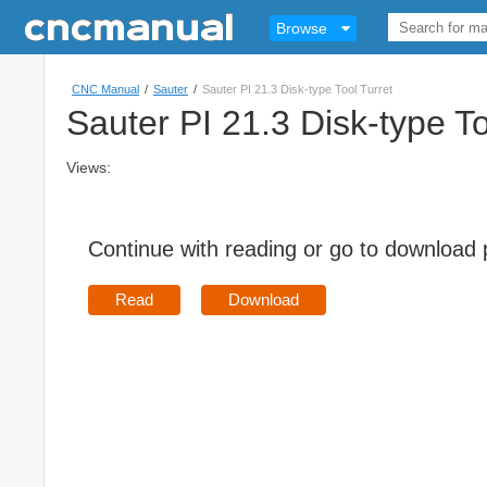
Browse
CNC Manual
/
Sauter
/
Sauter PI 21.3 Disk-type Tool Turret
Sauter PI 21.3 Disk-type To
Views:
Continue with reading or go to download
Read
Download