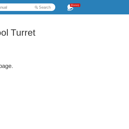
History
Search
ol Turret
 page.