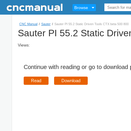
Browse
CNC Manual
/
Sauter
/
Sauter PI 55.2 Static Driven Tools CTX beta 500 800
Sauter PI 55.2 Static Driv
Views:
Continue with reading or go to download
Read
Download