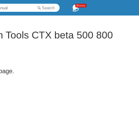
History
Search
en Tools CTX beta 500 800
 page.