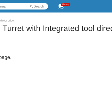
History
Search
direct drive
Turret with Integrated tool dire
 page.