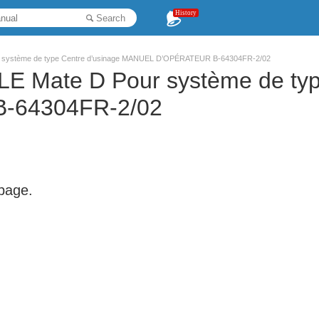
History
Search
r système de type Centre d’usinage MANUEL D’OPÉRATEUR B-64304FR-2/02
E Mate D Pour système de typ
-64304FR-2/02
 page.