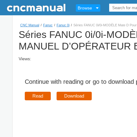
Browse
CNC Manual
/
Fanuc
/
Fanuc 0i
/
Séries FANUC 0i/0i-MODÈLE Mate D Pou
Séries FANUC 0i/0i-MODÈL
MANUEL D’OPÉRATEUR B
Views:
Continue with reading or go to download
Read
Download