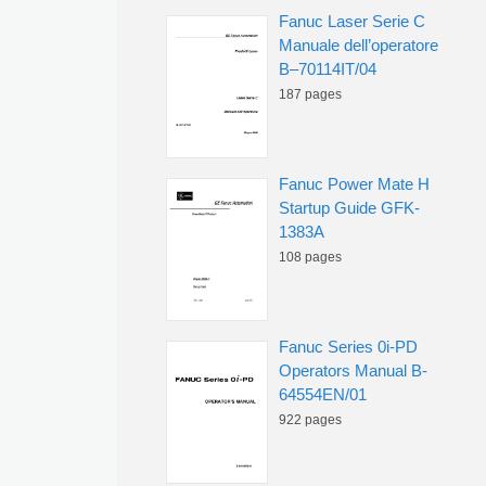
Fanuc Laser Serie C
Manuale dell’operatore
B–70114IT/04
187 pages
Fanuc Power Mate H
Startup Guide GFK-
1383A
108 pages
Fanuc Series 0i-PD
Operators Manual B-
64554EN/01
922 pages