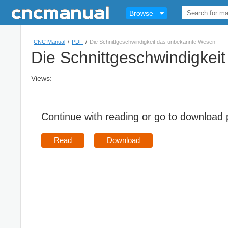
Browse
CNC Manual
/
PDF
/
Die Schnittgeschwindigkeit das unbekannte Wesen
Die Schnittgeschwindigke
Views:
Continue with reading or go to download
Read
Download