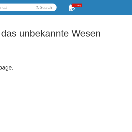
History
Search
it das unbekannte Wesen
 page.